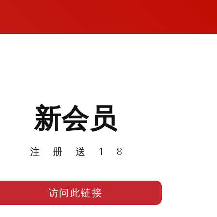
新会员
注册送18
访问此链接