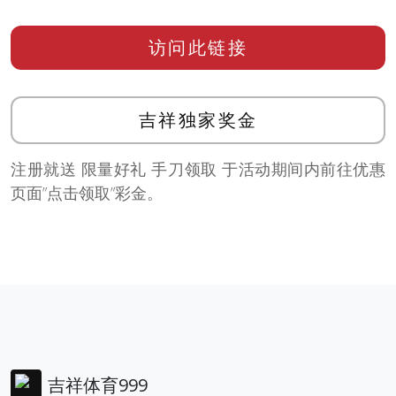
访问此链接
吉祥独家奖金
注册就送 限量好礼 手刀领取 于活动期间内前往优惠
页面”点击领取”彩金。
吉祥体育999