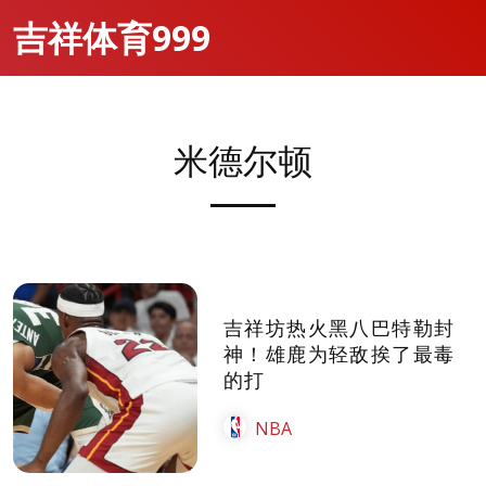
吉祥体育999
米德尔顿
吉祥坊热火黑八巴特勒封
神！雄鹿为轻敌挨了最毒
的打
NBA