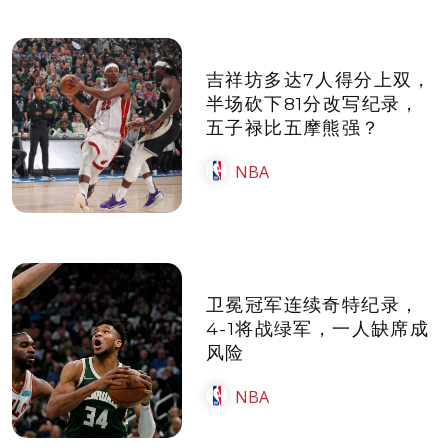
吉祥坊多达7人得分上双，
半场砍下81分改写纪录，
五子禄比五摩熊强？
NBA
卫冕冠军连续奇特纪录，
4-1将战绿军，一人缺席成
风险
NBA