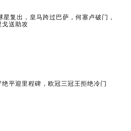
5亿球星复出，皇马跨过巴萨，何塞卢破门，
里戈送助攻
甲
罗绝平迎里程碑，欧冠三冠王拒绝冷门
甲