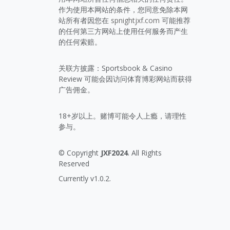
作为使用本网站的条件，您同意免除本网
站所有者因您在
spnightjxf.com
可能推荐
的任何第三方网站上使用任何服务而产生
的任何索赔。
关联方披露：Sportsbook & Casino
Review 可能会因访问体育博彩网站而获得
广告佣金。
18+岁以上。赌博可能令人上瘾，请理性
参与。
© Copyright
JXF2024
. All Rights
Reserved
Currently v1.0.2.