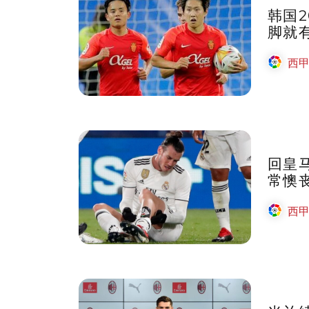
韩国2
脚就
西
回皇
常懊
西