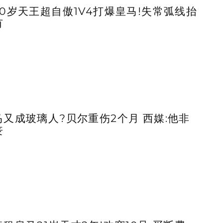
0岁天王超自傲1V4打爆皇马!失常弧线抬
有
甲
马又成玻璃人?贝尔重伤2个月 西媒:他非
丧
甲