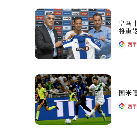
皇马
将重
西
国米
西