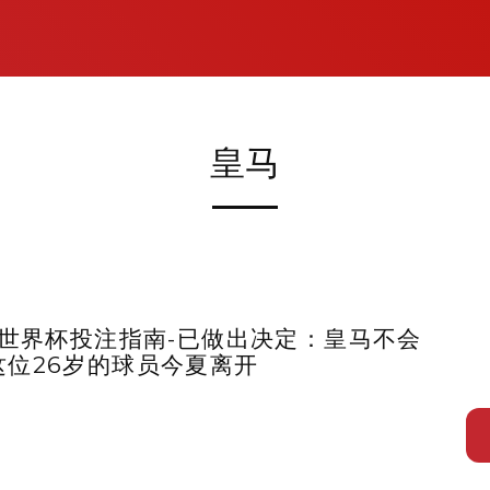
皇马
26世界杯投注指南-已做出决定：皇马不会
这位26岁的球员今夏离开
甲