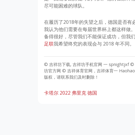
尽可能困难的球队。
在履历了2018年的失望之后，德国是否
我认为他们需要在每届世界杯上都这样做
备得很好，尽管我们不能保证成功，但我
足联
我希望终究的表现会与 2018 年不同。
© 吉祥坊下载, 吉祥坊手机官网 一 spnightjxf 
坊官方网 © 吉祥体育官网，吉祥体育一 Haoh
版权，请联系我们及时删除！
卡塔尔 2022
弗里克
德国