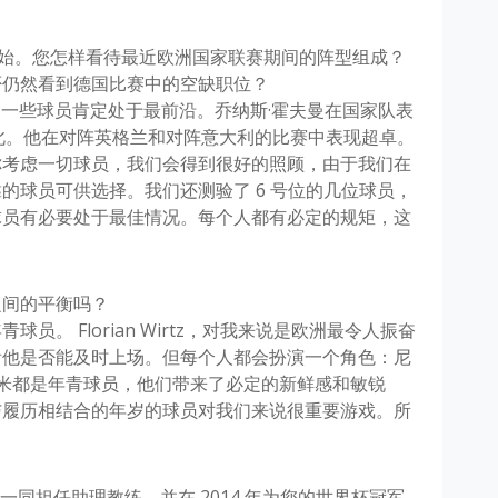
月后开始。您怎样看待最近欧洲国家联赛期间的阵型组成？
否仍然看到德国比赛中的空缺职位？
数敞开，一些球员肯定处于最前沿。乔纳斯·霍夫曼在国家队表
此。他在对阵英格兰和对阵意大利的比赛中表现超卓。
你考虑一切球员，我们会得到很好的照顾，由于我们在
的球员可供选择。我们还测验了 6 号位的几位球员，
球员有必要处于最佳情况。每个人都有必定的规矩，这
之间的平衡吗？
。 Florian Wirtz，对我来说是欧洲最令人振奋
看他是否能及时上场。但每个人都会扮演一个角色：尼
耶米都是年青球员，他们带来了必定的新鲜感和敏锐
与履历相结合的年岁的球员对我们来说很重要游戏。所
m Low 一同担任助理教练，并在 2014 年为您的世界杯冠军