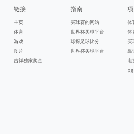
链接
指南
项
主页
买球赛的网站
体
体育
世界杯买球平台
体
游戏
球探足球比分
买
图片
世界杯买球平台
靠
吉祥独家奖金
电
p