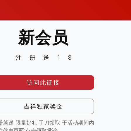
新会员
注册送18
访问此链接
吉祥独家奖金
册就送 限量好礼 手刀领取 于活动期间内
往优惠页面”点击领取”彩金。