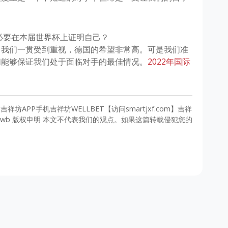
有必要在本届世界杯上证明自己？
。我们一贯受到重视，德国的希望非常高。可是我们准
们能够保证我们处于面临对手的最佳情况。
2022年国际
© 吉祥坊APP手机吉祥坊WELLBET【访问smartjxf.com】吉祥
aowb 版权申明 本文不代表我们的观点。如果这篇转载侵犯您的