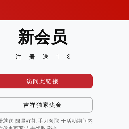
新会员
注册送18
访问此链接
吉祥独家奖金
册就送 限量好礼 手刀领取 于活动期间内
往优惠页面”点击领取”彩金。