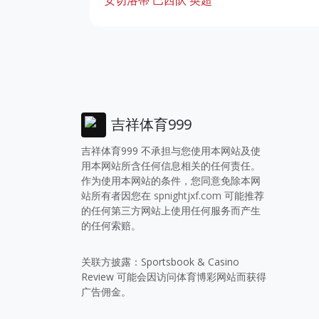
吉祥体育999
吉祥体育999 不承担与您使用本网站及使
用本网站所含任何信息相关的任何责任。
作为使用本网站的条件，您同意免除本网
站所有者因您在
spnightjxf.com
可能推荐
的任何第三方网站上使用任何服务而产生
的任何索赔。
关联方披露：Sportsbook & Casino
Review 可能会因访问体育博彩网站而获得
广告佣金。