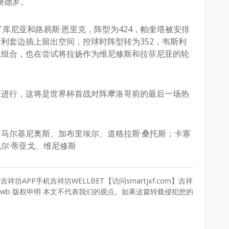
桑德罗。
库尼亚和路易斯·恩里克，阵型为424，帕奎塔被安排
利套边插上留出空间，控球时阵型转为352，韦斯利
卫组合，也在尝试将拉扬作为维尼修斯和拉菲尼亚的轮
兰进行，这将是世界杯首战对阵摩洛哥前的最后一场热
马尔基尼奥斯、加布里埃尔、道格拉斯·桑托斯；卡塞
尔·蒂亚戈、维尼修斯
© 吉祥坊APP手机吉祥坊WELLBET【访问smartjxf.com】吉祥
aowb 版权申明 本文不代表我们的观点。如果这篇转载侵犯您的