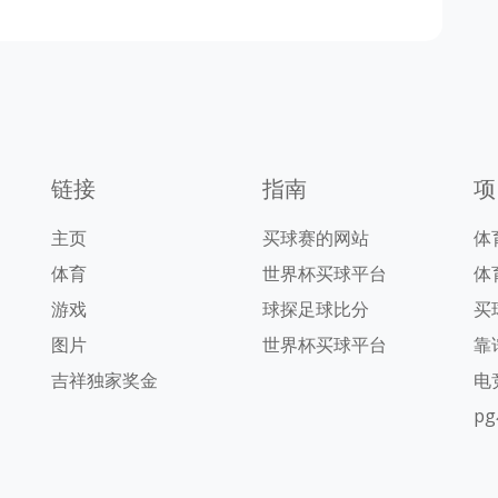
链接
指南
项
主页
买球赛的网站
体
体育
世界杯买球平台
体
游戏
球探足球比分
买
图片
世界杯买球平台
靠
吉祥独家奖金
电
p