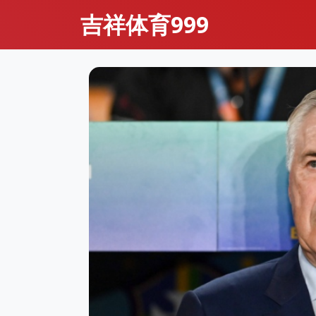
吉祥体育999