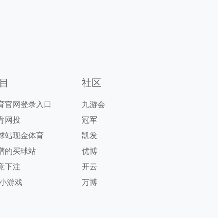
目
社区
育官网登录入口
九游会
育网投
冠军
球站现金体育
凯发
谱的买球站
优博
竞下注
开云
g小游戏
万博