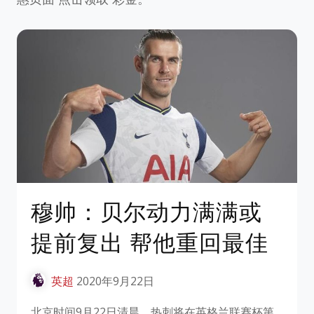
穆帅：贝尔动力满满或
提前复出 帮他重回最佳
英超
2020年9月22日
北京时间9月22日清晨，热刺将在英格兰联赛杯第