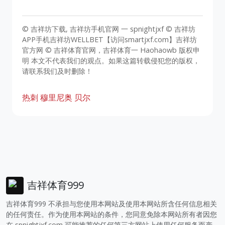
© 吉祥坊下载, 吉祥坊手机官网 一 spnightjxf © 吉祥坊
APP手机吉祥坊WELLBET【访问smartjxf.com】吉祥坊
官方网 © 吉祥体育官网，吉祥体育一 Haohaowb 版权申
明 本文不代表我们的观点。如果这篇转载侵犯您的版权，
请联系我们及时删除！
热刺
穆里尼奥
贝尔
吉祥体育999
吉祥体育999 不承担与您使用本网站及使用本网站所含任何信息相关
的任何责任。作为使用本网站的条件，您同意免除本网站所有者因您
在
spnightjxf.com
可能推荐的任何第三方网站上使用任何服务而产