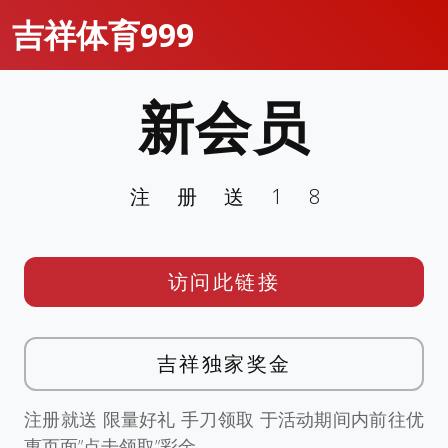
吉祥体育999
新会员
注册送18
访问此链接
吉祥独家奖金
注册就送 限量好礼 手刀领取 于活动期间内前往优
惠页面”点击领取”彩金。