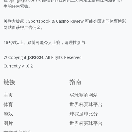
生的任何索赔。
关联方披露：Sportsbook & Casino Review 可能会因访问体育博彩
网站而获得广告佣金。
18+岁以上。赌博可能令人上瘾，请理性参与。
© Copyright
JXF2024
. All Rights Reserved
Currently v1.0.2.
链接
指南
主页
买球赛的网站
体育
世界杯买球平台
游戏
球探足球比分
图片
世界杯买球平台