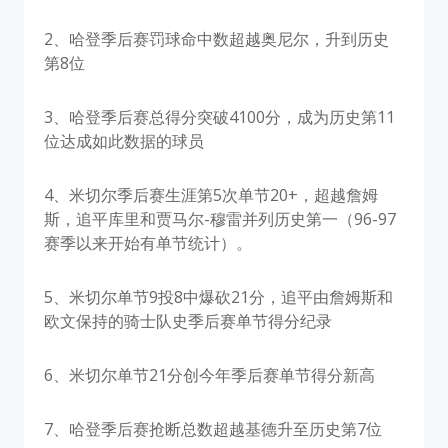
2、哈登季后赛罚球命中数超越奥尼尔，升到历史
第8位
3、哈登季后赛总得分突破4100分，成为历史第11
位达成如此数据的球员
4、米切尔季后赛生涯第5次单节20+，超越詹姆
斯，追平库里和贾马尔-穆雷并列历史第一（96-97
赛季以来开始有单节统计）。
5、米切尔单节9投8中爆砍21分，追平由詹姆斯和
欧文保持的骑士队史季后赛单节得分纪录
6、米切尔单节21分创今年季后赛单节得分新高
7、哈登季后赛抢断总数超越基德升至历史第7位