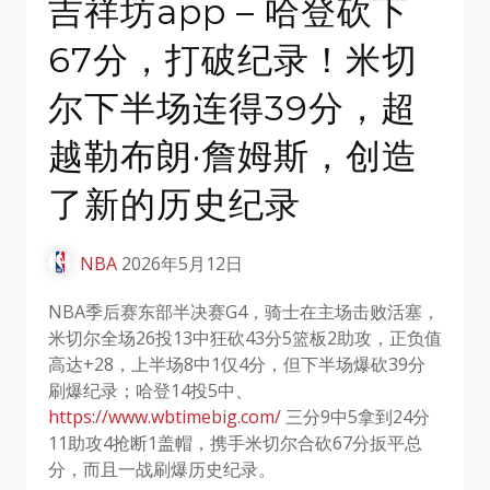
吉祥坊app – 哈登砍下
67分，打破纪录！米切
尔下半场连得39分，超
越勒布朗·詹姆斯，创造
了新的历史纪录
NBA
2026年5月12日
NBA季后赛东部半决赛G4，骑士在主场击败活塞，
米切尔全场26投13中狂砍43分5篮板2助攻，正负值
高达+28，上半场8中1仅4分，但下半场爆砍39分
刷爆纪录；哈登14投5中、
https://www.wbtimebig.com/
三分9中5拿到24分
11助攻4抢断1盖帽，携手米切尔合砍67分扳平总
分，而且一战刷爆历史纪录。