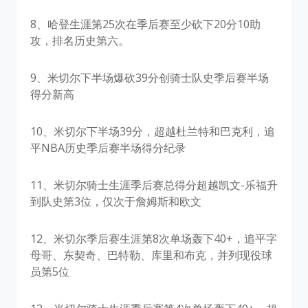
8、哈登生涯第25次在季后赛至少砍下20分10助
攻，排名历史第六。
9、米切尔下半场爆砍39分创骑士队史季后赛半场
得分新高
10、米切尔下半场39分，超越杜兰特和巴克利，追
平NBA历史季后赛半场得分纪录
11、米切尔骑士生涯季后赛总得分超越凯文-乐福升
到队史第3位，仅次于詹姆斯和欧文
12、米切尔季后赛生涯第8次单场轰下40+，追平字
母哥、东契奇、巴特勒、库里和布克，并列现役球
员第5位