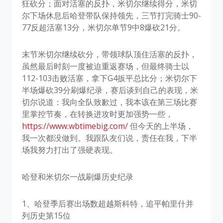
狂砍分；面对活塞的反扑，米切尔继续得分，米切
尔下场休息后哈登带队保持领先，三节打完骑士90-
77反超活塞13分，米切尔单节9中8爆砍21分。
末节米切尔继续砍分，带领球队顶住活塞的反扑，
虽然最后时刻一度被迫重返赛场，但最终骑士以
112-103击败活塞，拿下G4扳平总比分；米切尔下
半场爆砍39分刷爆纪录，赛后谈到自己的表现，米
切尔说道：我向全队致歉过，我本该在第三场比赛
里掌控节奏，在转换进攻时更加强势一些，
https://www.wbtimebig.com/
但今天的上半场，
我一次都没做到。我跟队友们说，责任在我，下半
场我努力打出了强硬表现。
哈登和米切尔一战刷爆历史纪录
1、哈登季后赛出场数超越斯科特，追平帕里什并
列历史第15位