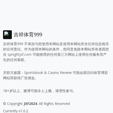
吉祥体育999
吉祥体育999 不承担与您使用本网站及使用本网站所含任何信息相关
的任何责任。作为使用本网站的条件，您同意免除本网站所有者因您
在
spnightjxf.com
可能推荐的任何第三方网站上使用任何服务而产
生的任何索赔。
关联方披露：Sportsbook & Casino Review 可能会因访问体育博彩
网站而获得广告佣金。
18+岁以上。赌博可能令人上瘾，请理性参与。
© Copyright
JXF2024
. All Rights Reserved
Currently v1.0.2.