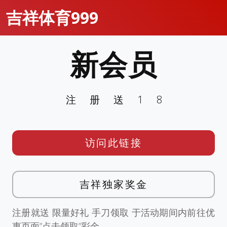
吉祥体育999
新会员
注册送18
访问此链接
吉祥独家奖金
注册就送 限量好礼 手刀领取 于活动期间内前往优
惠页面”点击领取”彩金。