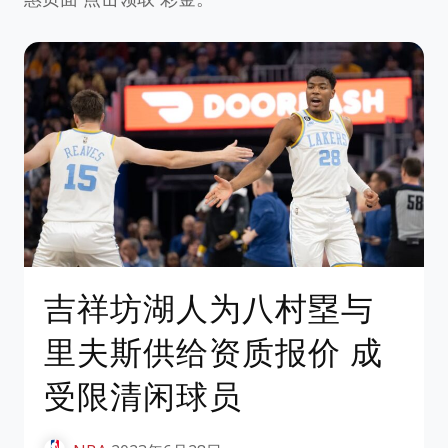
吉祥坊湖人为八村塁与
里夫斯供给资质报价 成
受限清闲球员