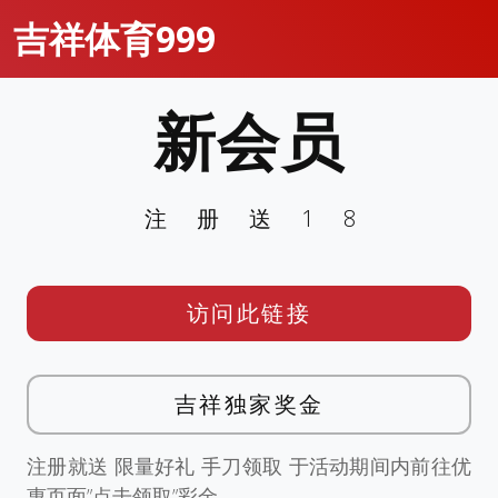
吉祥体育999
新会员
注册送18
访问此链接
吉祥独家奖金
注册就送 限量好礼 手刀领取 于活动期间内前往优
惠页面”点击领取”彩金。