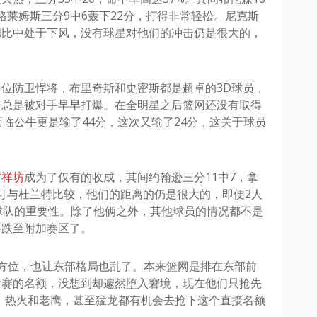
，格莱姆斯三分9中6轰下22分，打得非常轻松。尼克斯
德比中处于下风，没有球星对他们的冲击仍是很大的，
位防卫悍将，布里奇斯和史密斯都是超卓的3D球员，
，总是被对手早早打爆。在全明星之后篮网还没有取得
临公牛更是输了44分，这次又输了24分，这关于球员
吉祥坊
成为了仅有的收成，其间约翰逊三分11中7，拿
攻。可与杜兰特比较，他们的距离的仍是很大的，即便2人
球队的重要性。除了他俩之外，其他球员的情况都不是
要跌至附加赛区了。
方位，也让东部格局也乱了。本来篮网是排在东部前
后赛的名额，没想到却遽然堕入窘境，现在他们只抢先
去，热火和老鹰，甚至猛龙都有机会去抢下这个直接名额