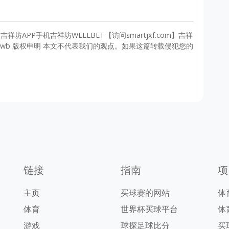
© 吉祥坊APP手机吉祥坊WELLBET【访问smartjxf.com】吉祥
aowb 版权申明 本文不代表我们的观点。如果这篇转载侵犯您的
链接
指南
项
主页
买球赛的网站
体
体育
世界杯买球平台
体
游戏
球探足球比分
买