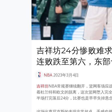
吉祥坊24分惨败难
连败跌至第六，东部
NBA
2023年3月4日
吉祥坊
NBA常规赛继续翻开，篮网客场应
着杜兰特和欧文的脱离，这次篮网堕入完全
半场打完落后24分，比赛也是早早失掉悬念。
这场比赛尼克斯的表现非常超卓，手感也很火