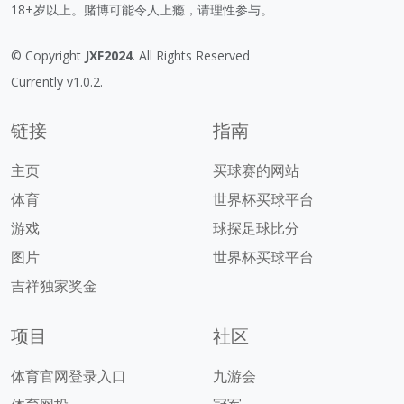
18+岁以上。赌博可能令人上瘾，请理性参与。
© Copyright
JXF2024
. All Rights Reserved
Currently v1.0.2.
链接
指南
主页
买球赛的网站
体育
世界杯买球平台
游戏
球探足球比分
图片
世界杯买球平台
吉祥独家奖金
项目
社区
体育官网登录入口
九游会