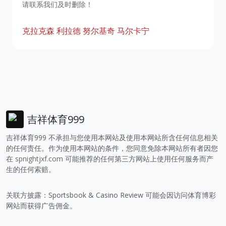
请联系我们及时删除！
克拉克森
利拉德
努尔基奇
马尔卡宁
吉祥体育999
吉祥体育999 不承担与您使用本网站及使用本网站所含任何信息相关
的任何责任。作为使用本网站的条件，您同意免除本网站所有者因您
在
spnightjxf.com
可能推荐的任何第三方网站上使用任何服务而产
生的任何索赔。
关联方披露：Sportsbook & Casino Review 可能会因访问体育博彩
网站而获得广告佣金。