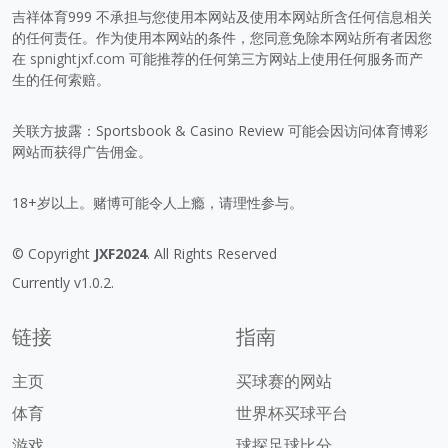
吉祥体育999 不承担与您使用本网站及使用本网站所含任何信息相关
的任何责任。作为使用本网站的条件，您同意免除本网站所有者因您
在
spnightjxf.com
可能推荐的任何第三方网站上使用任何服务而产
生的任何索赔。
关联方披露：Sportsbook & Casino Review 可能会因访问体育博彩
网站而获得广告佣金。
18+岁以上。赌博可能令人上瘾，请理性参与。
© Copyright
JXF2024
. All Rights Reserved
Currently v1.0.2.
链接
指南
主页
买球赛的网站
体育
世界杯买球平台
游戏
球探足球比分