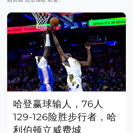
哈登赢球输人，76人
129-126险胜步行者，哈
利伯顿立威费城