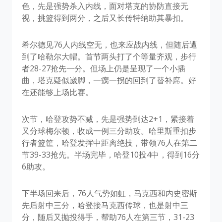
色，先是强势杀入内线，面对塔克的协防直接无
视，挑篮得到两分，之后又长传特纳助其暴扣。
希尔德见76人内线空无，也来应战内线，但随后遭
到了哈勒尔大帽。首节两头打了个等量齐观，步行
者28-27抢先一分。但场上仍是呈现了一个小插
曲，塔克疑似崴脚，一瘸一拐的回到了替补席。好
在还能够上场比赛。
次节，哈登攻势不减，先是强势到达2+1，紧接着
又分球梅尔顿，收成一例三分助攻。哈里斯重扣步
行者篮筐，哈登发挥中距离绝技，带领76人在第二
节39-33抢先。半场完毕，哈登10投4中，得到16分
6助攻。
下半场回来后，76人气势如虹，马克西和内史密斯
先后射中三分，哈登接马克西传球，也是射中三
分，随后又抛投得手，帮助76人在第三节，31-23