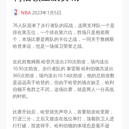
NBA
2023年1月5日
76人队迎来了步行者队的应战，这两支球队一个是
排在第五位，一个排在第六位，胜场只是相差两
个，本场比赛是两队的卡位之战，一同关于詹姆斯
哈登来说，也是一场保卫荣誉之战。
在此前詹姆斯.哈登共送出230次助攻，场均送出
10.95次助攻。步行者队的 泰雷斯.哈利伯顿共送出
365次助攻，场均送出10.14次助攻，他的总助攻数
是远远高于哈登的，但由于哈登的场次缺乏，哈利
伯顿不免胜之不武，这场比赛，就是两人一分高低
的时机。
比赛开始后，哈登就先声夺人，首要助攻哈里斯，
打进三分，之后又接连在低位单打，顶着防卫人进
行打破，投篮得手。哈利伯顿的体现也是毫不逊