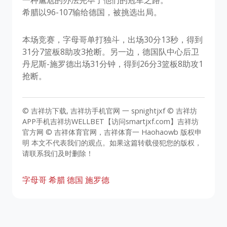
一种尴尬的办法完毕了他们的冠军之路。
希腊以96-107输给德国，被挑选出局。
本场竞赛，字母哥单打独斗，出场30分13秒，得到
31分7篮板8助攻3抢断。另一边，德国队中心后卫
丹尼斯-施罗德出场31分钟，得到26分3篮板8助攻1
抢断。
© 吉祥坊下载, 吉祥坊手机官网 一 spnightjxf © 吉祥坊
APP手机吉祥坊WELLBET【访问smartjxf.com】吉祥坊
官方网 © 吉祥体育官网，吉祥体育一 Haohaowb 版权申
明 本文不代表我们的观点。如果这篇转载侵犯您的版权，
请联系我们及时删除！
字母哥
希腊
德国
施罗德