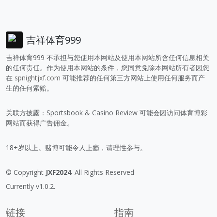
吉祥体育999
吉祥体育999 不承担与您使用本网站及使用本网站所含任何信息相关
的任何责任。作为使用本网站的条件，您同意免除本网站所有者因您
在
spnightjxf.com
可能推荐的任何第三方网站上使用任何服务而产
生的任何索赔。
关联方披露：Sportsbook & Casino Review 可能会因访问体育博彩
网站而获得广告佣金。
18+岁以上。赌博可能令人上瘾，请理性参与。
© Copyright
JXF2024
. All Rights Reserved
Currently v1.0.2.
链接
指南