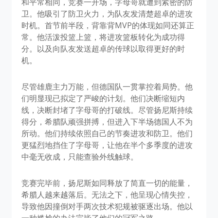
和平常相同，竞赛一开场，字母哥就遭到紧密的防
卫。他吸引了防卫火力，为队友发清楚超卓的进攻
时机。首节前半段，背靠背MVP的体现如同还算正
常。他活泼投篮上篮，将进攻篮板转化为成功得
分。以及向队友发送超卓的传球以取得更好的时
机。
尽管雄鹿主力万能，但德国队一贯掌控着局势。他
们明显现已拟定了严峻的计划。他们决断缩短内
线，决断封堵了字母哥的打破线。尽管扬尼斯持续
得分，希腊队顽强拼搏，但进入下半场德国人不为
所动。他们持续依照自己的节奏进攻和防卫。他们
更猛烈地挡住了字母哥，让他在半个多季度的进攻
中毫无收成，只能查验外线触球。
竞赛完毕前，扬尼斯如同释放了简直一切的能量，
希腊人越来越落后。无法之下，他呈现心情失控，
导致他因撞倒对手两次技术犯规被驱逐出场。他以