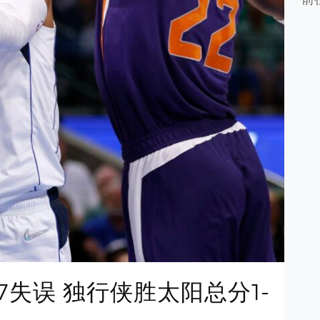
罗7失误 独行侠胜太阳总分1-