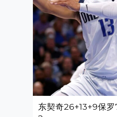
东契奇26+13+9保