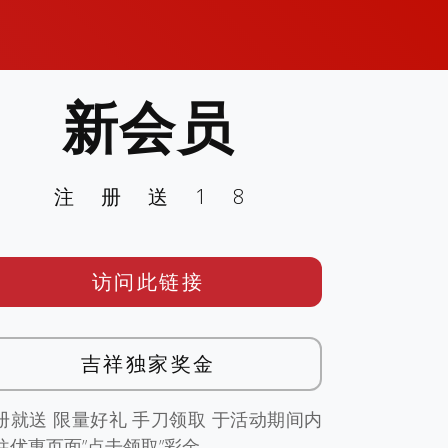
新会员
注册送18
访问此链接
吉祥独家奖金
册就送 限量好礼 手刀领取 于活动期间内
往优惠页面”点击领取”彩金。