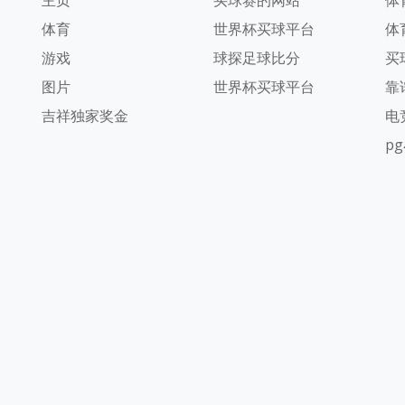
主页
买球赛的网站
体
体育
世界杯买球平台
体
游戏
球探足球比分
买
图片
世界杯买球平台
靠
吉祥独家奖金
电
p