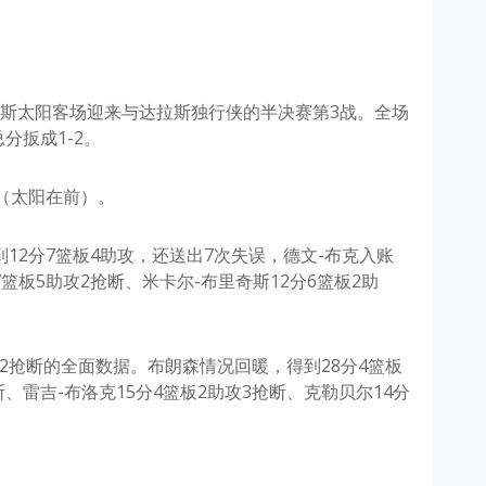
菲尼克斯太阳客场迎来与达拉斯独行侠的半决赛第3战。全场
分扳成1-2。
-21（太阳在前）。
12分7篮板4助攻，还送出7次失误，德文-布克入账
7篮板5助攻2抢断、米卡尔-布里奇斯12分6篮板2助
攻2抢断的全面数据。布朗森情况回暖，得到28分4篮板
断、雷吉-布洛克15分4篮板2助攻3抢断、克勒贝尔14分