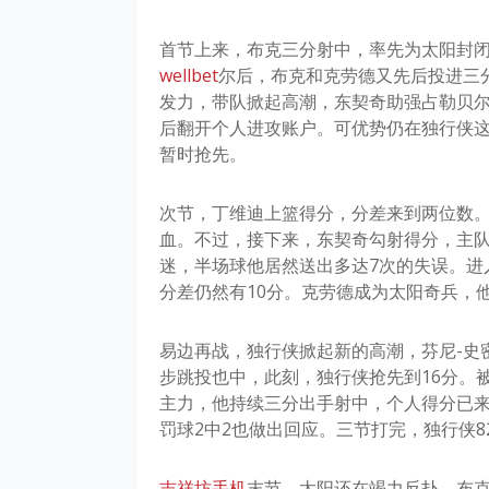
首节上来，布克三分射中，率先为太阳封
wellbet
尔后，布克和克劳德又先后投进三
发力，带队掀起高潮，东契奇助强占勒贝
后翻开个人进攻账户。可优势仍在独行侠这
暂时抢先。
次节，丁维迪上篮得分，分差来到两位数
血。不过，接下来，东契奇勾射得分，主
迷，半场球他居然送出多达7次的失误。进
分差仍然有10分。克劳德成为太阳奇兵，他
易边再战，独行侠掀起新的高潮，芬尼-史
步跳投也中，此刻，独行侠抢先到16分。
主力，他持续三分出手射中，个人得分已来
罚球2中2也做出回应。三节打完，独行侠82
吉祥坊手机
末节，太阳还在竭力反扑，布