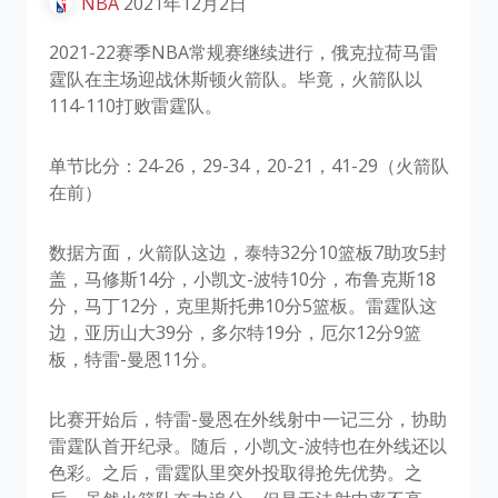
NBA
2021年12月2日
2021-22赛季NBA常规赛继续进行，俄克拉荷马雷
霆队在主场迎战休斯顿火箭队。毕竟，火箭队以
114-110打败雷霆队。
单节比分：24-26，29-34，20-21，41-29（火箭队
在前）
数据方面，火箭队这边，泰特32分10篮板7助攻5封
盖，马修斯14分，小凯文-波特10分，布鲁克斯18
分，马丁12分，克里斯托弗10分5篮板。雷霆队这
边，亚历山大39分，多尔特19分，厄尔12分9篮
板，特雷-曼恩11分。
比赛开始后，特雷-曼恩在外线射中一记三分，协助
雷霆队首开纪录。随后，小凯文-波特也在外线还以
色彩。之后，雷霆队里突外投取得抢先优势。之