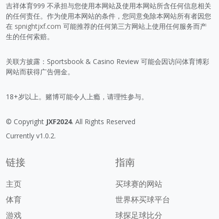
吉祥体育999 不承担与您使用本网站及使用本网站所含任何信息相关
的任何责任。作为使用本网站的条件，您同意免除本网站所有者因您
在
spnightjxf.com
可能推荐的任何第三方网站上使用任何服务而产
生的任何索赔。
关联方披露：Sportsbook & Casino Review 可能会因访问体育博彩
网站而获得广告佣金。
18+岁以上。赌博可能令人上瘾，请理性参与。
© Copyright
JXF2024
. All Rights Reserved
Currently v1.0.2.
链接
指南
主页
买球赛的网站
体育
世界杯买球平台
游戏
球探足球比分