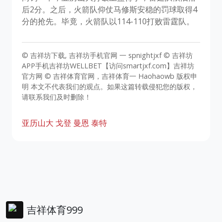
后2分。之后，火箭队仰仗马修斯安稳的罚球取得4
分的抢先。毕竟，火箭队以114-110打败雷霆队。
© 吉祥坊下载, 吉祥坊手机官网 一 spnightjxf © 吉祥坊
APP手机吉祥坊WELLBET【访问smartjxf.com】吉祥坊
官方网 © 吉祥体育官网，吉祥体育一 Haohaowb 版权申
明 本文不代表我们的观点。如果这篇转载侵犯您的版权，
请联系我们及时删除！
亚历山大
戈登
曼恩
泰特
吉祥体育999