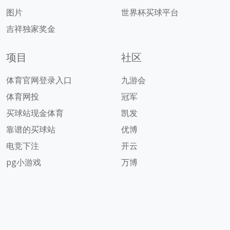
图片
世界杯买球平台
吉祥独家奖金
项目
社区
体育官网登录入口
九游会
体育网投
冠军
买球站现金体育
凯发
靠谱的买球站
优博
电竞下注
开云
pg小游戏
万博