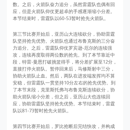
数。之后，火箭队奋力追分，虽然雷霆队也偶有回
应，但是火箭队仰仗更超卓的手感逐渐缩小分差。
本节结束时，雷霆队以60-53暂时抢先火箭队。
第三节比赛开始后，亚历山大连续砍分，协助雷霆
队坚持抢先优势。火箭队也通过布鲁克斯的三分奋
力追分。之后，雷霆队仰仗罗宾逊-厄尔的连续强
攻，连续再度取得两位数的抢先。到了本节靠近中
段，特雷-曼恩打破挑篮得手，将分差扩展至12分，
直接打停火箭队。暂停回来后，马修斯射中三分，
协助火箭队止血。然后，两队在进攻端发挥均不算
安稳，但雷霆队一贯坚持10分左右的抢先优势。到
了本节末段，克里斯托弗与布鲁克斯连续砍分，协
助火箭队缩小分差，但之后，亚历山大也连续回
应，协助雷霆队坚持抢先优势。本节结束时，雷霆
队以81-73暂时抢先火箭队。
第四节比赛开始后，罗比抢断后完结快攻，并构成