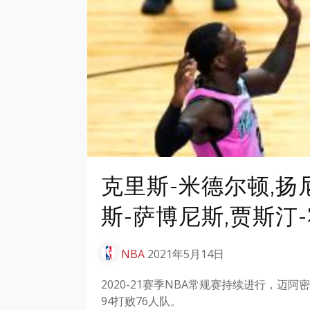
克里斯-米德尔顿,扬
斯-萨博尼斯,贾斯汀
NBA
2021年5月14日
2020-21赛季NBA常规赛持续进行，迈
94打败76人队。