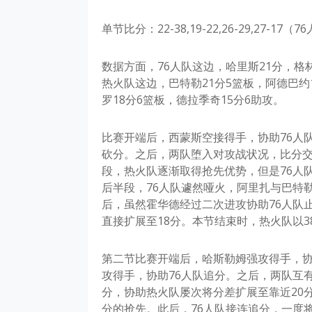
单节比分：22-38,19-22,26-29,27-17（
数据方面，76人队这边，哈里斯21分，格林
热火队这边，巴特勒21分5篮板，阿德巴约1
罗18分6篮板，德拉季奇15分6助攻。
比赛开端后，西蒙斯空接得手，协助76人
砍分。之后，两队堕入对攻战状况，比分
段，热火队逐渐取得抢先优势，但是76人
后半段，76人队遽然哑火，阿里扎与巴特
后，虽然霍华德经过二次进攻协助76人队
直接扩展至18分。本节结束时，热火队以38
第二节比赛开端后，哈斯勒姆强攻得手，
攻得手，协助76人队追分。之后，两队互
分，协助热火队屡次将分差扩展至靠近20
分的抢先。此后，76人队接连追分，一度