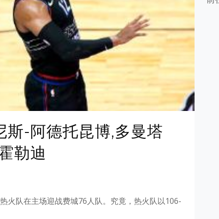
尼斯-阿德托昆博,多曼塔
-霍勒迪
阿密热火队在主场迎战费城76人队。究竟，热火队以106-