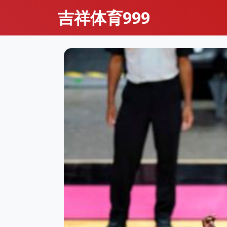
吉祥体育999