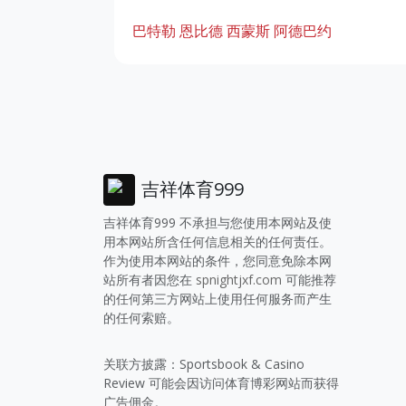
巴特勒
恩比德
西蒙斯
阿德巴约
吉祥体育999
吉祥体育999 不承担与您使用本网站及使
用本网站所含任何信息相关的任何责任。
作为使用本网站的条件，您同意免除本网
站所有者因您在
spnightjxf.com
可能推荐
的任何第三方网站上使用任何服务而产生
的任何索赔。
关联方披露：Sportsbook & Casino
Review 可能会因访问体育博彩网站而获得
广告佣金。