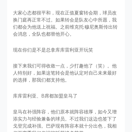
大家心态都很平和，现在正值夏窗转会期，球员改
换门庭再正常不过。如果转会是队友心中所愿，我
们都会为他送上祝福。之前维克托·穆尼奥斯传出转
会消息，全队也都替他开心。
现在你们是不是总拿库库雷利亚开玩笑
接下来我们可得收敛一点，少打趣他了（笑）。他
人特别好，如果这笔转会是他认定对自己未来最好
的选择，那我们都支持他。
库库雷利亚、B席都加盟皇马了
皇马在补强阵容，他们原本就阵容雄厚，如今又增
添实力与经验兼备的球员。不过我们这边也签下了
戈登完成补强。巴萨现有阵容本就十分出色，我相