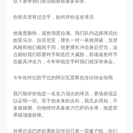
信下赛季我们依旧能斩获诸多荣誉。
你和戈登有过交手，如何评价这名球员
他速度极快，逼抢强度拉满。我们队内边路球员比
如亚马尔、拉菲尼亚，擅长一对一单挑突破，戈登
风格和他们截然不同，他更擅长冲击身后空当，这
点能给我们联赛对手制造巨大威胁，前场逼抢环节
也极具冲击力，今年和他交手时我们就深有体会。
今年你对位防守过的阿尔瓦雷斯也传出转会传闻
我只能评价他是一名实力顶尖的球员，赛场表现足
以证明一切。至于他未来的去向，我无从得知，不
多做揣测。但他绝对具备效力巴萨的水准，他是世
界级顶级前锋。
外界总说巴萨距离欧冠夺冠只差一层窗户纸，你们