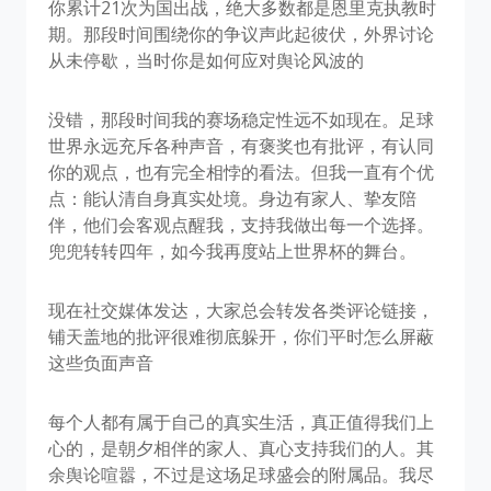
你累计21次为国出战，绝大多数都是恩里克执教时
期。那段时间围绕你的争议声此起彼伏，外界讨论
从未停歇，当时你是如何应对舆论风波的
没错，那段时间我的赛场稳定性远不如现在。足球
世界永远充斥各种声音，有褒奖也有批评，有认同
你的观点，也有完全相悖的看法。但我一直有个优
点：能认清自身真实处境。身边有家人、挚友陪
伴，他们会客观点醒我，支持我做出每一个选择。
兜兜转转四年，如今我再度站上世界杯的舞台。
现在社交媒体发达，大家总会转发各类评论链接，
铺天盖地的批评很难彻底躲开，你们平时怎么屏蔽
这些负面声音
每个人都有属于自己的真实生活，真正值得我们上
心的，是朝夕相伴的家人、真心支持我们的人。其
余舆论喧嚣，不过是这场足球盛会的附属品。我尽