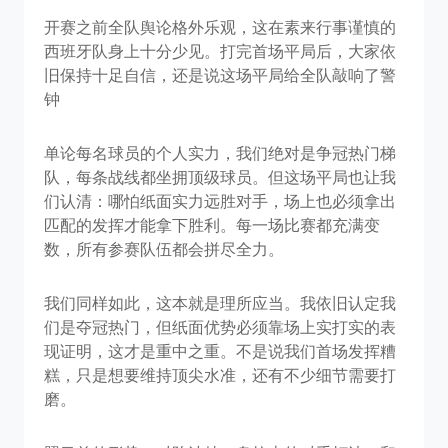
开赛之前全队舆论格外乐观，这在素来行事谨慎的
西班牙队身上十分少见。打完首场平局后，大家依
旧保持十足自信，还是说这场平局给全队敲响了警
钟
单论每名球员的个人实力，我们绝对是争冠热门梯
队，每条战线都坐拥顶级球员。但这场平局也让我
们认清：哪怕纸面实力远胜对手，场上也必须拿出
匹配的发挥才能拿下胜利。每一场比赛都充满变
数，所有参赛队伍都会拼尽全力。
我们同样如此，这本就是理所应当。我依旧认定我
们是夺冠热门，但纸面优势必须靠场上实打实的表
现证明，这才是重中之重。不是说我们首场发挥糟
糕，只是想要维持顶尖水准，还有不少细节需要打
磨。