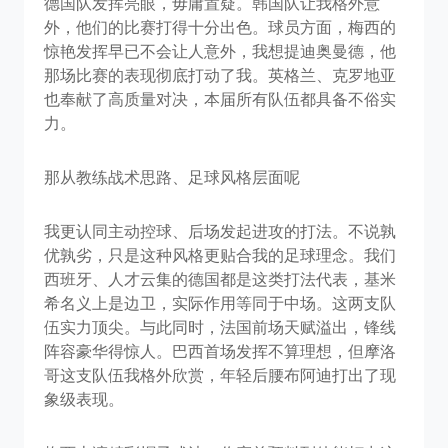
德国队发挥亮眼，毋庸置疑。韩国队让我格外意
外，他们的比赛打得十分出色。球员方面，梅西的
惊艳发挥早已不会让人意外，我想提迪奥曼德，他
那场比赛的表现彻底打动了我。英格兰、克罗地亚
也奉献了高质量对决，本届所有队伍都具备不俗实
力。
那从教练战术思路、足球风格层面呢
我更认同主动控球、后场发起进攻的打法。不说孰
优孰劣，只是这种风格更贴合我的足球理念。我们
西班牙、人才云集的德国都是这类打法代表，基米
希名义上是边卫，实际作用等同于中场。这两支队
伍实力顶尖。与此同时，法国前场天赋溢出，锋线
阵容豪华得惊人。巴西首场发挥不算理想，但摩洛
哥这支队伍我格外欣赏，年轻后腰布阿迪打出了现
象级表现。