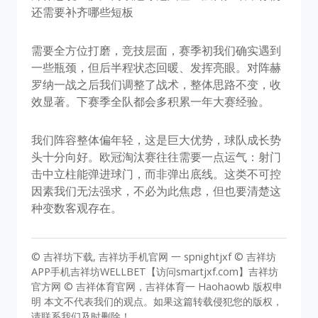
还需要补齐哪些短板
需要全方位打磨，竞技层面，赛季初我们确实遇到
一些瓶颈，但后半程状态回暖、发挥亮眼。对阵赫
罗纳一战之后我们调整了战术，整体思路不变，收
效显著。下赛季全队都会多积累一年大赛经验。
我们阵容整体偏年轻，这是巨大优势，球队成长势
头十分向好。欧冠淘汰赛往往需要一点运气：射门
击中立柱能弹进球门，而非弹出底线。这类不可控
因素我们无法强求，不必为此焦虑，但也要清楚这
种变数客观存在。
© 吉祥坊下载, 吉祥坊手机官网 一 spnightjxf © 吉祥坊
APP手机吉祥坊WELLBET【访问smartjxf.com】吉祥坊
官方网 © 吉祥体育官网，吉祥体育一 Haohaowb 版权申
明 本文不代表我们的观点。如果这篇转载侵犯您的版权，
请联系我们及时删除！