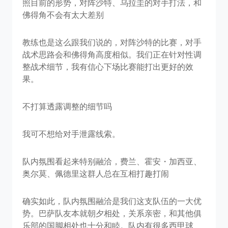
照目前的形势，对阵沙特、乌拉圭的对手打法，和
佛得角不会有太大差别
教练也是这么跟我们说的，对阵沙特的比赛，对手
战术思路会和佛得角高度相似。我们正在针对性调
整战术细节，我有信心下场比赛能打出更好的效
果。
不打算透露调整的细节吗
我可不想给对手泄露线索。
队内氛围看起来特别融洽，费兰、霍安・加西亚、
奥尔莫、佩德里这群人总在互相打趣打闹
确实如此，队内氛围融洽是我们这支队伍的一大优
势。巴萨队友本就朝夕相处，关系亲密，和其他俱
乐部的国脚相处也十分和睦。队内有很多西甲球