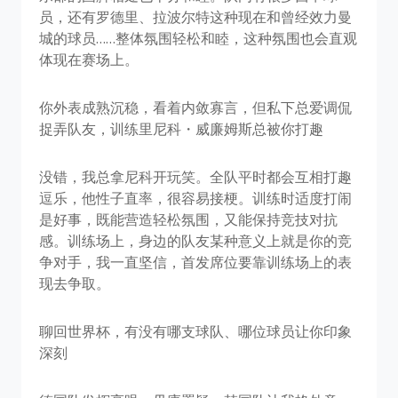
员，还有罗德里、拉波尔特这种现在和曾经效力曼
城的球员……整体氛围轻松和睦，这种氛围也会直观
体现在赛场上。
你外表成熟沉稳，看着内敛寡言，但私下总爱调侃
捉弄队友，训练里尼科・威廉姆斯总被你打趣
没错，我总拿尼科开玩笑。全队平时都会互相打趣
逗乐，他性子直率，很容易接梗。训练时适度打闹
是好事，既能营造轻松氛围，又能保持竞技对抗
感。训练场上，身边的队友某种意义上就是你的竞
争对手，我一直坚信，首发席位要靠训练场上的表
现去争取。
聊回世界杯，有没有哪支球队、哪位球员让你印象
深刻