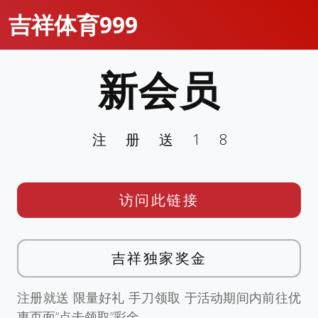
吉祥体育999
新会员
注册送18
访问此链接
吉祥独家奖金
注册就送 限量好礼 手刀领取 于活动期间内前往优
惠页面”点击领取”彩金。