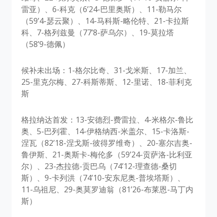
雷亚）、6-科克（6’24-巴里奥斯）、11-勒马尔
（59’4-瑟云聚）、14-马科斯-略伦特、21-卡拉斯
科、7-格列兹曼（77’8-萨乌尔）、19-莫拉塔
（58’9-德佩）
候补未出场：1-格尔比奇、31-戈米斯、17-加兰、
25-里克尔梅、27-科斯蒂斯、12-里诺、18-菲利克
斯
格拉纳达首发：13-安德烈-费雷拉、4-米格尔-鲁比
奥、5-巴列霍、14-伊格纳西-米盖尔、15-卡洛斯-
涅瓦（82’18-涅戈斯-彼得罗维奇）、20-塞尔吉奥-
鲁伊斯、21-奥斯卡-梅伦多（59’24-贡萨洛-比利亚
尔）、23-杰拉德-贡巴乌（74’12-理查德-桑切
斯）、9-卡列洪（74’10-安东尼奥-普埃塔斯）、
11-乌祖尼、29-奥莫罗迪翁（81’26-布莱恩-马丁内
斯）