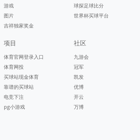
游戏
球探足球比分
图片
世界杯买球平台
吉祥独家奖金
项目
社区
体育官网登录入口
九游会
体育网投
冠军
买球站现金体育
凯发
靠谱的买球站
优博
电竞下注
开云
pg小游戏
万博