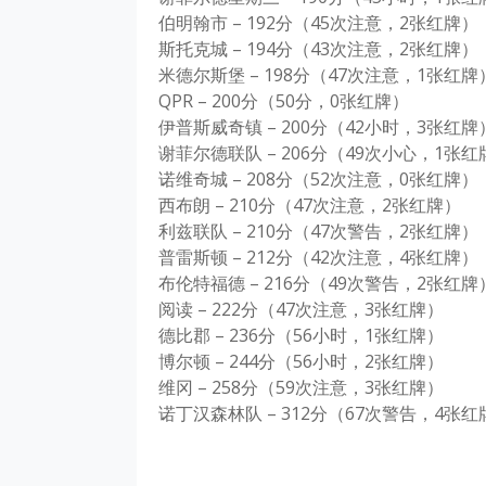
伯明翰市 – 192分（45次注意，2张红牌）
斯托克城 – 194分（43次注意，2张红牌）
米德尔斯堡 – 198分（47次注意，1张红牌
QPR – 200分（50分，0张红牌）
伊普斯威奇镇 – 200分（42小时，3张红牌
谢菲尔德联队 – 206分（49次小心，1张红
诺维奇城 – 208分（52次注意，0张红牌）
西布朗 – 210分（47次注意，2张红牌）
利兹联队 – 210分（47次警告，2张红牌）
普雷斯顿 – 212分（42次注意，4张红牌）
布伦特福德 – 216分（49次警告，2张红牌
阅读 – 222分（47次注意，3张红牌）
德比郡 – 236分（56小时，1张红牌）
博尔顿 – 244分（56小时，2张红牌）
维冈 – 258分（59次注意，3张红牌）
诺丁汉森林队 – 312分（67次警告，4张红