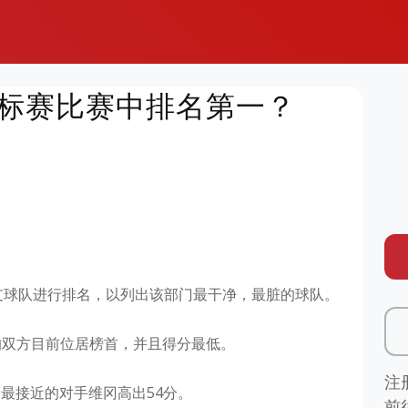
标赛比赛中排名第一？
支球队进行排名，以列出该部门最干净，最脏的球队。
的双方目前位居榜首，并且得分最低。
注
，比最接近的对手维冈高出54分。
前