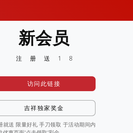
新会员
注册送18
访问此链接
吉祥独家奖金
册就送 限量好礼 手刀领取 于活动期间内
往优惠页面”点击领取”彩金。