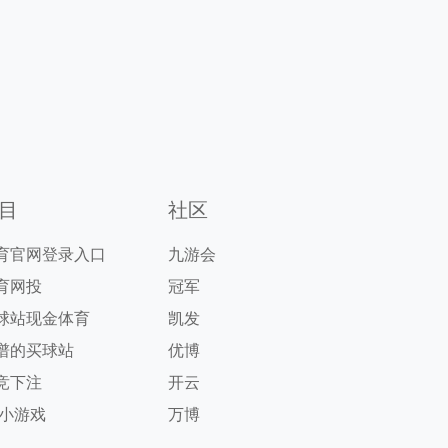
目
社区
育官网登录入口
九游会
育网投
冠军
球站现金体育
凯发
谱的买球站
优博
竞下注
开云
g小游戏
万博