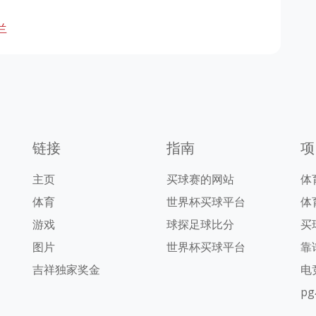
兰
链接
指南
项
主页
买球赛的网站
体
体育
世界杯买球平台
体
游戏
球探足球比分
买
图片
世界杯买球平台
靠
吉祥独家奖金
电
p